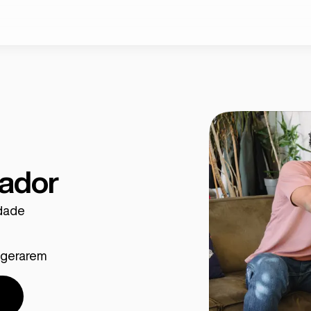
xador
dade
s gerarem