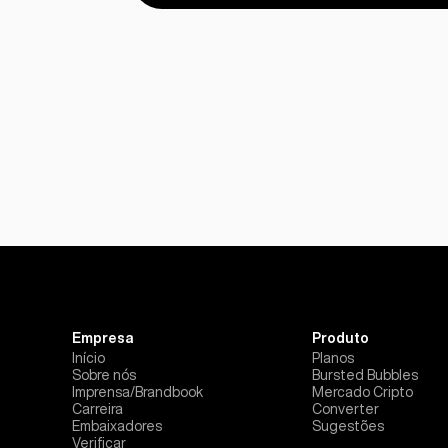
Empresa
Produto
Início
Planos
Sobre nós
Bursted Bubbles
Imprensa/Brandbook
Mercado Cripto
Carreira
Converter
Embaixadores
Sugestões
Verificar