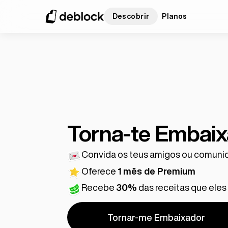
Descobrir
Planos
Torna-te Embai
Convida os teus amigos ou comuni
Oferece
1 mês de Premium
Recebe
30%
das receitas que ele
Tornar-me Embaixador