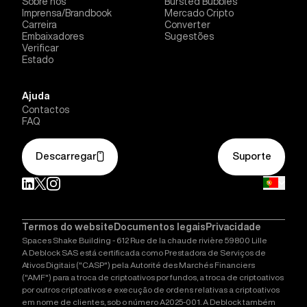
Sobre nós
Bursted Bubbles
Imprensa/Brandbook
Mercado Cripto
Carreira
Converter
Embaixadores
Sugestões
Verificar
Estado
Ajuda
Contactos
FAQ
Descarregar
Suporte
Termos do website
Documentos legais
Privacidade
Spaces Shake Building - 612 Rue de la chaude rivière 59800 Lille
A Deblock SAS está certificada como Prestadora de Serviços de
Ativos Digitais ("CASP") pela Autorité des Marchés Financiers
("AMF") para a troca de criptoativos por fundos, a troca de criptoativos
por outros criptoativos e execução de ordens relativas a criptoativos
em nome de clientes, sob o número A2025-001. A Deblock também