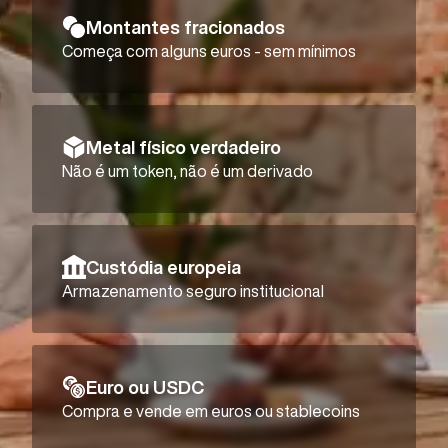
Montantes fracionados
Começa com alguns euros - sem mínimos
Metal físico verdadeiro
Não é um token, não é um derivado
Custódia europeia
Armazenamento seguro institucional
Euro ou USDC
Compra e vende em euros ou stablecoins