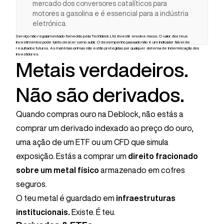
mercado dos conversores catalíticos para
motores a gasolina e é essencial para a indústria
eletrónica.
Serviço não regulamentado fornecido pela Techblock Ltd. Investir envolve riscos. O valor dos teus
investimentos pode tanto descer como subir. O desempenho passado não é um indicador fiável de
resultados futuros. As matérias-primas não estão protegidas por qualquer sistema de indemnização dos
investidores.
Metais verdadeiros.
Não são derivados.
Quando compras ouro na Deblock, não estás a
comprar um derivado indexado ao preço do ouro,
uma ação de um ETF ou um CFD que simula
exposição. Estás a comprar um
direito fracionado
sobre um metal físico
armazenado em cofres
seguros.
O teu metal é guardado em
infraestruturas
institucionais.
Existe. É teu.