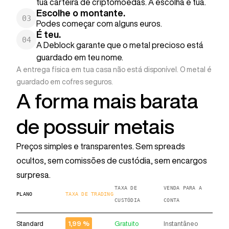
tua carteira de criptomoedas. A escolha é tua.
Escolhe o montante.
03
Podes começar com alguns euros.
É teu.
04
A Deblock garante que o metal precioso está
guardado em teu nome.
A entrega física em tua casa não está disponível. O metal é
guardado em cofres seguros.
A forma mais barata
de possuir metais
Preços simples e transparentes. Sem spreads
ocultos, sem comissões de custódia, sem encargos
surpresa.
TAXA DE
VENDA PARA A
PLANO
TAXA DE TRADING
CUSTÓDIA
CONTA
Standard
Gratuito
Instantâneo
1,99 %