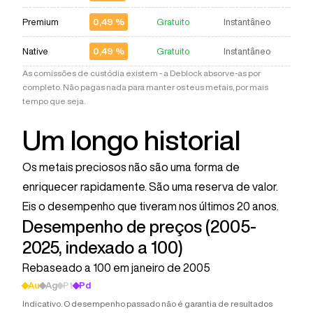
Premium
Gratuito
Instantâneo
0,49 %
Native
Gratuito
Instantâneo
0,49 %
As comissões de custódia existem - a Deblock absorve-as por
completo. Não pagas nada para manter os teus metais, por mais
tempo que seja.
Um longo historial
Os metais preciosos não são uma forma de
enriquecer rapidamente. São uma reserva de valor.
Eis o desempenho que tiveram nos últimos 20 anos.
Desempenho de preços (2005-
2025, indexado a 100)
Rebaseado a 100 em janeiro de 2005
Au
Ag
Pt
Pd
Ouro
Prata
Platina
Paládio
Indicativo. O desempenho passado não é garantia de resultados