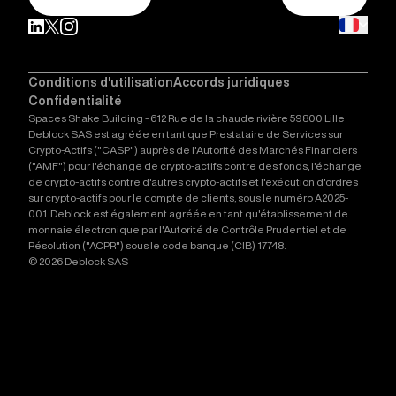
Conditions d'utilisation
Accords juridiques
Confidentialité
Spaces Shake Building - 612 Rue de la chaude rivière 59800 Lille
Deblock SAS est agréée en tant que Prestataire de Services sur
Crypto-Actifs ("CASP") auprès de l'Autorité des Marchés Financiers
("AMF") pour l'échange de crypto-actifs contre des fonds, l'échange
de crypto-actifs contre d'autres crypto-actifs et l'exécution d'ordres
sur crypto-actifs pour le compte de clients, sous le numéro A2025-
001. Deblock est également agréée en tant qu'établissement de
monnaie électronique par l'Autorité de Contrôle Prudentiel et de
Résolution ("ACPR") sous le code banque (CIB) 17748.
© 2026 Deblock SAS