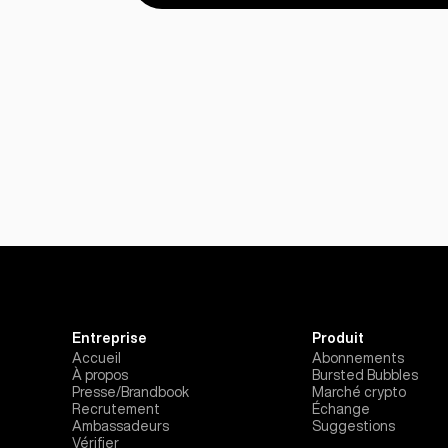
Entreprise
Produit
Accueil
Abonnements
À propos
Bursted Bubbles
Presse/Brandbook
Marché crypto
Recrutement
Échange
Ambassadeurs
Suggestions
Vérifier