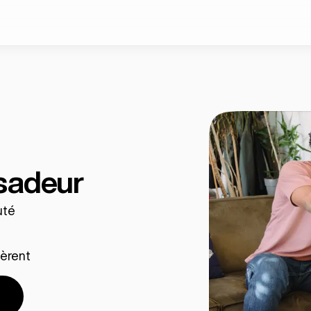
sadeur
uté
nèrent