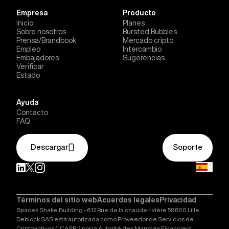
Empresa
Producto
Inicio
Planes
Sobre nosotros
Bursted Bubbles
Prensa/Brandbook
Mercado cripto
Empleo
Intercambio
Embajadores
Sugerencias
Verificar
Estado
Ayuda
Contacto
FAQ
Descargar
Soporte
Términos del sitio web
Acuerdos legales
Privacidad
Spaces Shake Building - 612 Rue de la chaude rivière 59800 Lille
Deblock SAS está autorizada como Proveedor de Servicios de
Criptoactivos ("CASP") por la Autorité des Marchés Financiers