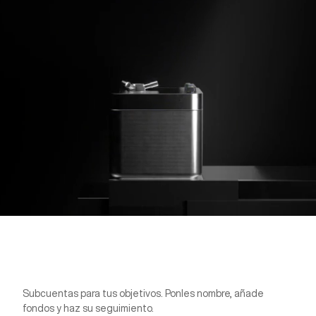
Subcuentas para tus objetivos. Ponles nombre, añade
Pockets
fondos y haz su seguimiento.