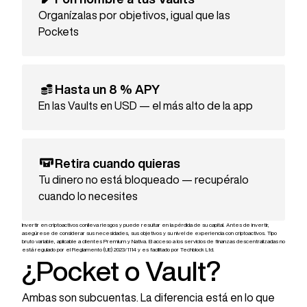
Organízalas por objetivos, igual que las
Pockets
Hasta un 8 % APY
En las Vaults en USD — el más alto de la app
Retira cuando quieras
Tu dinero no está bloqueado — recupéralo
cuando lo necesites
Invertir en criptoactivos conlleva riesgos y puede resultar en la pérdida de su capital. Antes de invertir,
asegúrese de considerar sus necesidades, sus objetivos y su nivel de experiencia con criptoactivos. Tipo
bruto variable, aplicable a clientes Premium y Nativa. El acceso a los servicios de finanzas descentralizadas no
está regulado por el Reglamento (UE) 2023/1114 y es facilitado por Techblock Ltd.
¿Pocket o Vault?
Ambas son subcuentas. La diferencia está en lo que