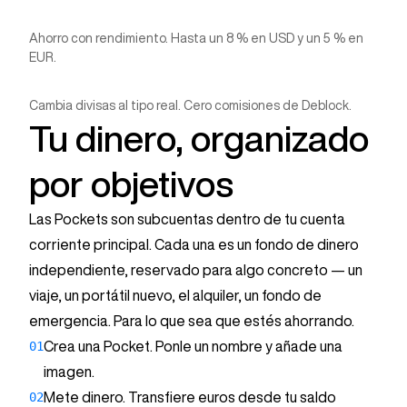
Ahorro con rendimiento. Hasta un 8 % en USD y un 5 % en
Crypto Vault
EUR.
Tesla
15.500 €
Cambia divisas al tipo real. Cero comisiones de Deblock.
0 comisiones de cambio
Con 3.561 € al 3,48 % APY
Tu dinero, organizado
Objetivo: 32.000 €
235 €
por objetivos
Fx
Al cabo de un año
100 € = 114 $
Las Pockets son subcuentas dentro de tu cuenta
corriente principal. Cada una es un fondo de dinero
0 comisiones
independiente, reservado para algo concreto — un
viaje, un portátil nuevo, el alquiler, un fondo de
emergencia. Para lo que sea que estés ahorrando.
01
Crea una Pocket. Ponle un nombre y añade una
imagen.
02
Mete dinero. Transfiere euros desde tu saldo