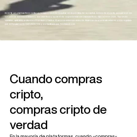
Invertir en criptoactivos conlleva riesgos y puede resultar en la pérdida de su capital. Antes de invertir, asegúrese de
considerar sus necesidades, sus objetivos y su nivel de experiencia con criptoactivos. Tipo a 01/04/2026. Tipo bruto
variable, aplicable a clientes Premium y Nativa. El acceso a los servicios de finanzas descentralizadas no está regulado
por el Reglamento (UE) 2023/1114 y es facilitado por Techblock Ltd.
Cuando compras
cripto,
compras cripto de
verdad
En la mayoría de plataformas, cuando «compras»