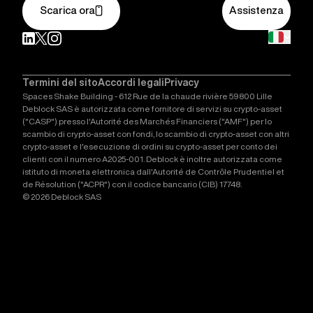
Scarica ora
Assistenza
Termini del sito
Accordi legali
Privacy
Spaces Shake Building - 612 Rue de la chaude rivière 59800 Lille
Deblock SAS è autorizzata come fornitore di servizi su crypto-asset
("CASP") presso l'Autorité des Marchés Financiers ("AMF") per lo
scambio di crypto-asset con fondi, lo scambio di crypto-asset con altri
crypto-asset e l'esecuzione di ordini su crypto-asset per conto dei
clienti con il numero A2025-001. Deblock è inoltre autorizzata come
istituto di moneta elettronica dall'Autorité de Contrôle Prudentiel et
de Résolution ("ACPR") con il codice bancario (CIB) 17748.
© 2026 Deblock SAS